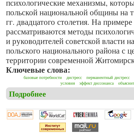
психологические механизмы, которы
польской национальной общины на т
гг. двадцатого столетия. На пример
рассматриваются методы психологич
и руководителей советской власти н
польского национального района с 
территории современной Житомирск
Ключевые слова:
базовые потребности
дистресс
перманентный дистресс
условия
эффект диссонанса
объясни
Подробнее
о Станишевский М. Исторические и психологичес
социалистическим формам общественных отношени