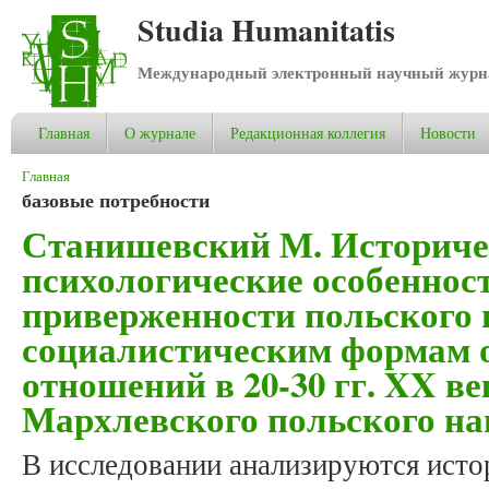
Studia Humanitatis
Международный электронный научный журнал
Главная
О журнале
Редакционная коллегия
Новости
Вы здесь
Главная
базовые потребности
Станишевский М. Историче
психологические особеннос
приверженности польского 
социалистическим формам 
отношений в 20-30 гг. XX ве
Мархлевского польского на
В исследовании анализируются исто