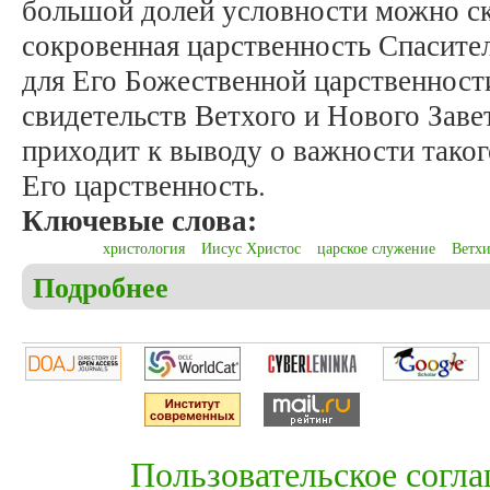
большой долей условности можно ска
сокровенная царственность Спасит
для Его Божественной царственности
свидетельств Ветхого и Нового Завет
приходит к выводу о важности таког
Его царственность.
Ключевые слова:
христология
Иисус Христос
царское служение
Ветхи
Подробнее
о Никольский Е.В. Царственность Христа как пр
Пользовательское согл