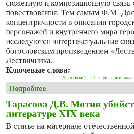
сюжетную и композиционную связь 
повествования. Тем самым Ф.М. Дос
концентричности в описании городск
персонажей и внутреннего мира геро
исследуются интертекстуальные свя
богословским произведением «Лест
Лествичника.
Ключевые слова:
Достоевский
«Преступление и наказ
Подробнее
о Мехтиев В.Г. Еще о символах Санкт-Петербург
Тарасова Д.В. Мотив убийст
литературе XIX века
В статье на материале отечественно