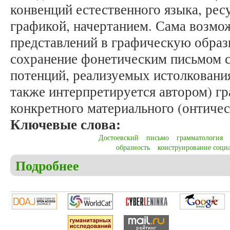
конвенций естественного языка, ре
графикой, начертанием. Сама возмо
представлений в графическую образ
сохранение фонетическим письмом 
потенций, реализуемых истолковани
также интерпретируется автором) 
конкретного материального (онтичес
Ключевые слова:
Достоевский
письмо
грамматология
образность
конструирование соци
Подробнее
о Лазаренко Л.В. «Обольщение письмом»: пассаж
грамматологии