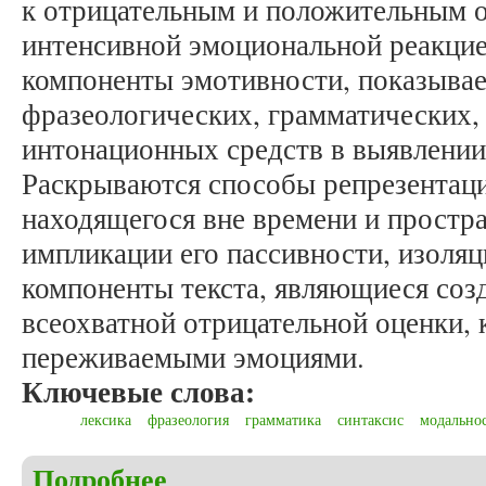
к отрицательным и положительным о
интенсивной эмоциональной реакци
компоненты эмотивности, показывае
фразеологических, грамматических,
интонационных средств в выявлении
Раскрываются способы репрезентаци
находящегося вне времени и простр
импликации его пассивности, изоля
компоненты текста, являющиеся соз
всеохватной отрицательной оценки,
переживаемыми эмоциями.
Ключевые слова:
лексика
фразеология
грамматика
синтаксис
модально
Подробнее
о Демченко Ю.О. Языковые компоненты эмотивнос