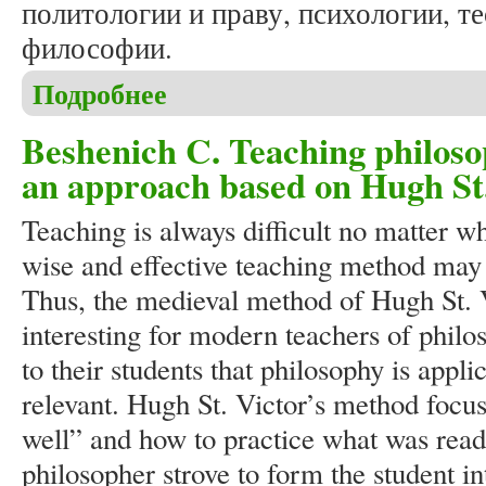
политологии и праву, психологии, т
философии.
Подробнее
о Вышел в свет юбилейный, тридцать пятый выпу
Beshenich C. Teaching philoso
an approach based on Hugh St
Teaching is always difficult no matter wh
wise and effective teaching method may 
Thus, the medieval method of Hugh St. 
interesting for modern teachers of phil
to their students that philosophy is appli
relevant. Hugh St. Victor’s method focu
well” and how to practice what was read
philosopher strove to form the student int