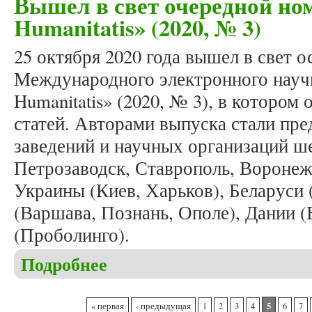
Вышел в свет очередной ном
Humanitatis» (2020, № 3)
25 октября 2020 года вышел в свет 
Международного электронного научн
Humanitatis» (2020, № 3), в котором
статей. Авторами выпуска стали пр
заведений и научных организаций ше
Петрозаводск, Ставрополь, Воронеж
Украины (Киев, Харьков), Беларуси
(Варшава, Познань, Ополе), Дании 
(Проболинго).
Подробнее
о Вышел в свет очередной номер журнала «Studia 
Страницы
5
« первая
‹ предыдущая
1
2
3
4
6
7