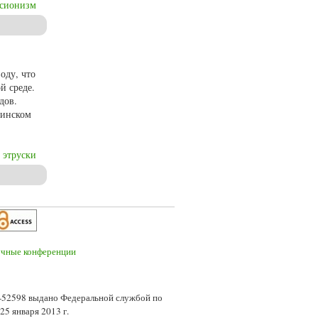
ссионизм
ссу, 1944 г.)
оду, что
й среде.
дов.
нинском
этруски
7-52598 выдано Федеральной службой по
5 января 2013 г.