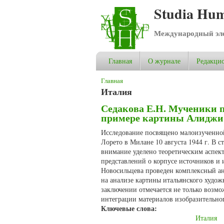
Studia Hum
Международный эле
Главная
О журнале
Редакцио
Вы здесь
Главная
Италия
Седакова Е.Н. Мученики п
примере картины Алиджи С
Исследование посвящено малоизученной
Лорето в Милане 10 августа 1944 г. В 
внимание уделено теоретическим аспек
представлений о корпусе источников и 
Новосильцева проведен комплексный ан
на анализе картины итальянского худо
заключении отмечается не только возмо
интеграции материалов изобразительног
Ключевые слова:
Италия