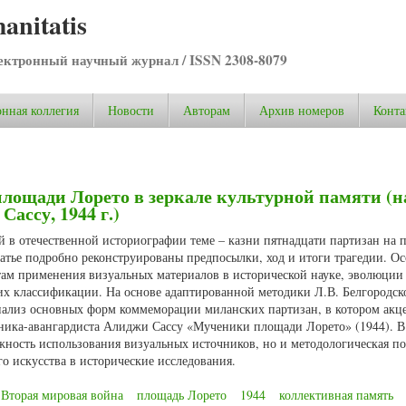
anitatis
ктронный научный журнал / ISSN 2308-8079
нная коллегия
Новости
Авторам
Архив номеров
Конта
лощади Лорето в зеркале культурной памяти (н
ассу, 1944 г.)
 в отечественной историографии теме – казни пятнадцати партизан на 
статье подробно реконструированы предпосылки, ход и итоги трагедии. О
там применения визуальных материалов в исторической науке, эволюции
их классификации. На основе адаптированной методики Л.В. Белгородск
ализ основных форм коммеморации миланских партизан, в котором акце
жника-авангардиста Алиджи Сассу «Мученики площади Лорето» (1944). В
жность использования визуальных источников, но и методологическая по
о искусства в исторические исследования.
Вторая мировая война
площадь Лорето
1944
коллективная память