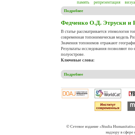
память
репрезентация
визу
Подробнее
о Седакова Е.Н. Мученики пл
Федченко О.Д. Этруски и 
В статье рассматривается этимология т
современная топонимическая модель Рим
Значения топонимов отражают географи
Результаты исследования позволяют по
полуострове.
Ключевые слова:
Подробнее
о Федченко О.Д. Этруски и Р
© Сетевое издание «Studia Humanitati
надзору в сфере