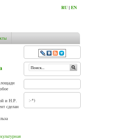
RU
|
EN
кты
Форма поиска
а
площади
собое
:-*)
ой и Н.Р.
нт сделан
льза
культурная