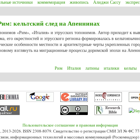
альные источники
коммеморация
живопись
Алиджи Сассу
экспре
ощади Лорето в зеркале культурной памяти (на примере картины Алиджи Са
Рим: кельтский след на Апеннинах
опонимов «Рим», «Италия» и этрусских топонимов. Автор приходит к выв
а, его окрестностей и этрусского региона формировалась в кельтоязычно
ческие особенности местности и архитектурные черты укрепленных горо
-новому взглянуть на миграционные процессы доримской эпохи на Апен
Рим
Италия
латины
италики
кельты
им: кельтский след на Апеннинах
Пользовательское соглашение и правовая информация
s», 2013-2026. ISSN 2308-8079. Свидетельство о регистрации СМИ ЭЛ № ФС 7
 связи, информационных технологий и массовых коммуникаций (Роскомнадзор) 2