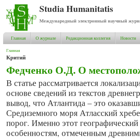
Studia Humanitatis
Международный электронный научный журнал
Главная
О журнале
Редакционная коллегия
Новости
Вы здесь
Главная
Критий
Федченко О.Д. О местопол
В статье рассматривается локализац
основе сведений из текстов древнег
вывод, что Атлантида – это оказавш
Средиземного моря Атласский хреб
порог. Именно этот географический 
особенностям, отмеченным древним