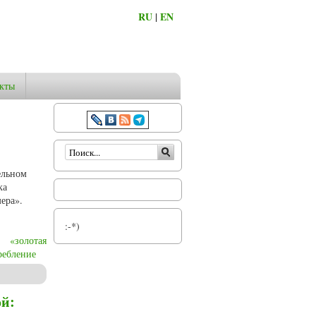
RU
|
EN
кты
Форма поиска
ельном
ка
ера».
:-*)
«золотая
ребление
ой: