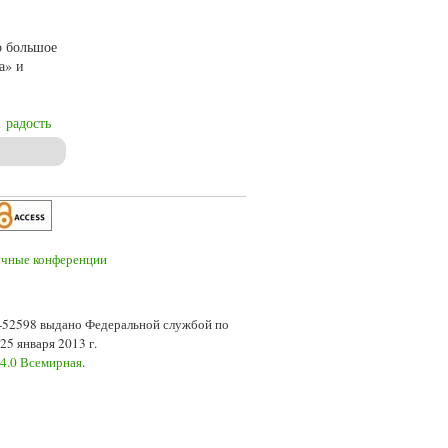
о большое
а» и
радость
или лирика трубадуров?
7-52598 выдано Федеральной службой по
5 января 2013 г.
 4.0 Всемирная
.