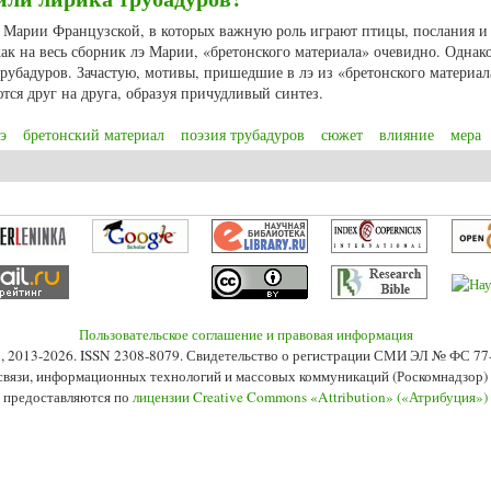
э Марии Французской, в которых важную роль играют птицы, послания и
как на весь сборник лэ Марии, «бретонского материала» очевидно. Однак
трубадуров. Зачастую, мотивы, пришедшие в лэ из «бретонского материал
ся друг на друга, образуя причудливый синтез.
э
бретонский материал
поэзия трубадуров
сюжет
влияние
мера
послания и посланники в лэ Марии Французской: «бретонский материал» и/
Пользовательское соглашение и правовая информация
s», 2013-2026. ISSN 2308-8079. Свидетельство о регистрации СМИ ЭЛ № ФС 7
 связи, информационных технологий и массовых коммуникаций (Роскомнадзор) 2
 предоставляются по
лицензии Creative Commons «Attribution» («Атрибуция»)