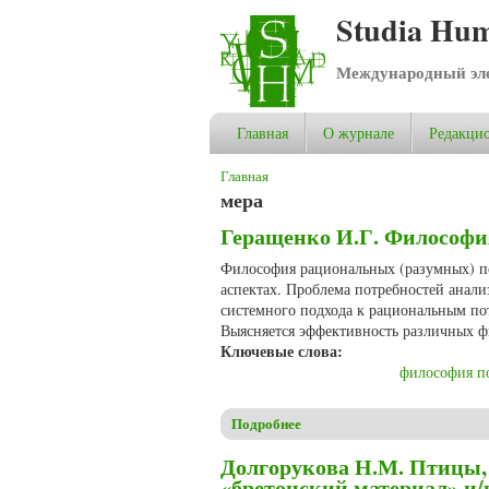
Studia Hum
Международный эле
Главная
О журнале
Редакцио
Вы здесь
Главная
мера
Геращенко И.Г. Философи
Философия рациональных (разумных) по
аспектах. Проблема потребностей анали
системного подхода к рациональным пот
Выясняется эффективность различных ф
Ключевые слова:
философия п
Подробнее
о Геращенко И.Г. Философи
Долгорукова Н.М. Птицы,
«бретонский материал» и/