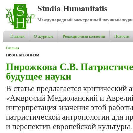
Studia Humanitatis
Международный электронный научный журнал
Главная
О журнале
Редакционная коллегия
Новости
Вы здесь
Главная
неоплатонизм
Пирожкова С.В. Патристиче
будущее науки
В статье предлагается критический 
«Амвросий Медиоланский и Аврелий
интерпретация значения этой работы
патристической антропологии для п
и перспектив европейской культуры