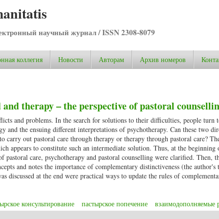
anitatis
ктронный научный журнал / ISSN 2308-8079
нная коллегия
Новости
Авторам
Архив номеров
Конта
and therapy – the perspective of pastoral counselli
s and problems. In the search for solutions to their difficulties, people turn t
ogy and the ensuing different interpretations of psychotherapy. Can these two dir
to carry out pastoral care through therapy or therapy through pastoral care? The
hich appears to constitute such an intermediate solution. Thus, at the beginning 
f pastoral care, psychotherapy and pastoral counselling were clarified. Then, th
ncepts and notes the importance of complementary distinctiveness (the author's 
was discussed at the end were practical ways to update the rules of complementa
ырское консультирование
пастырское попечение
взаимодополняемые 
and therapy – the perspective of pastoral counselling