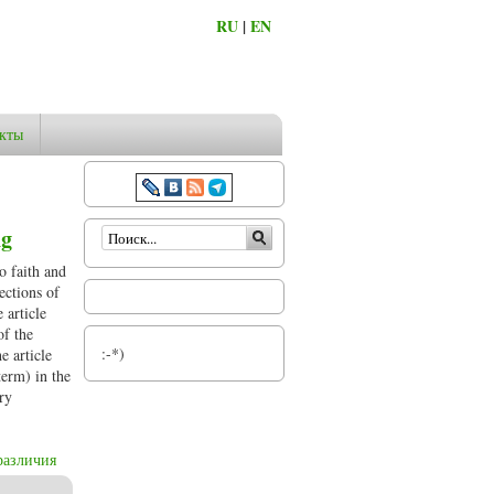
RU
|
EN
кты
Форма поиска
ng
o faith and
ections of
 article
of the
:-*)
e article
term) in the
ry
различия