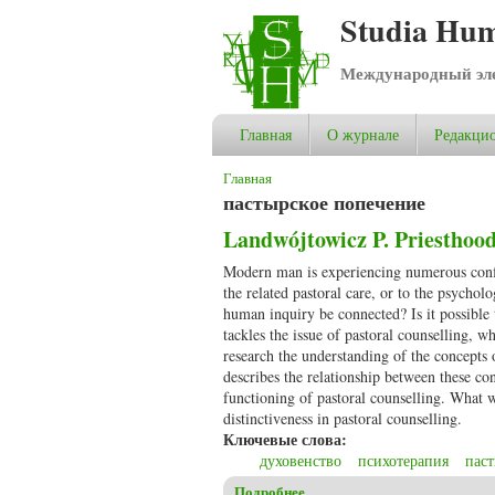
Studia Hum
Международный эле
Главная
О журнале
Редакцио
Вы здесь
Главная
пастырское попечение
Landwójtowicz P. Priesthood 
Modern man is experiencing numerous conflict
the related pastoral care, or to the psychol
human inquiry be connected? Is it possible 
tackles the issue of pastoral counselling, w
research the understanding of the concepts o
describes the relationship between these co
functioning of pastoral counselling. What 
distinctiveness in pastoral counselling.
Ключевые слова:
духовенство
психотерапия
паст
Подробнее
о Landwójtowicz P. Priesthood 