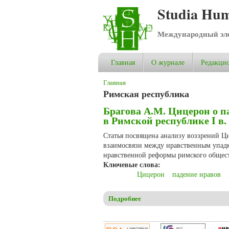
Studia Hum
Международный эле
Главная
О журнале
Редакцио
Вы здесь
Главная
Римская республика
Брагова А.М. Цицерон о п
в Римской республике I в. 
Статья посвящена анализу воззрений Ц
взаимосвязи между нравственным упад
нравственной реформы римского общест
Ключевые слова:
Цицерон
падение нравов
Подробнее
о Брагова А.М. Цицерон о па