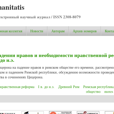
anitatis
ктронный научный журнал / ISSN 2308-8079
нная коллегия
Новости
Авторам
Архив номеров
Конта
адении нравов и необходимости нравственной 
до н.э.
ицерона на падение нравов в римском обществе его времени, рассмотрен
ком и падением Римской республики, обсуждению возможности проведе
ва в сочинениях Цицерона.
нравственная реформа
I в. до н.э.
Древний Рим
Римская республик
общество
mores
дении нравов и необходимости нравственной реформы в Римской республике I