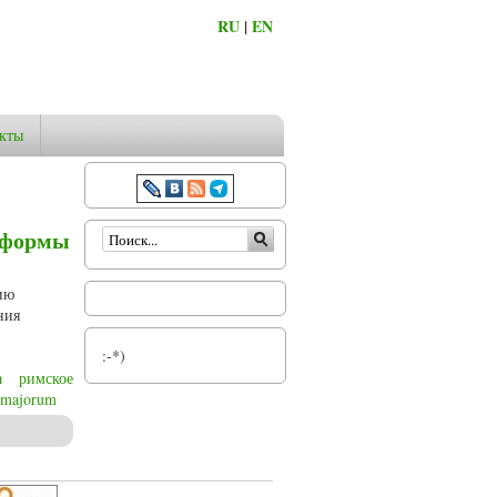
RU
|
EN
кты
Форма поиска
реформы
ию
ния
:-*)
а
римское
 majorum
 в. до н.э.