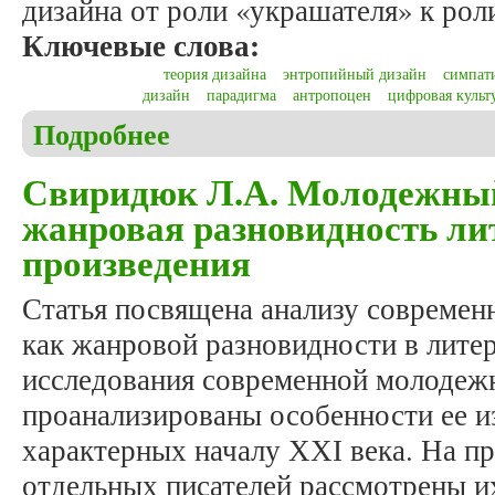
дизайна от роли «украшателя» к рол
Ключевые слова:
теория дизайна
энтропийный дизайн
симпат
дизайн
парадигма
антропоцен
цифровая культ
Подробнее
о Марков А.В., Штайн О.А. Новая философия диза
Свиридюк Л.А. Молодежный
жанровая разновидность ли
произведения
Статья посвящена анализу современ
как жанровой разновидности в литер
исследования современной молодеж
проанализированы особенности ее и
характерных началу ХХІ века. На п
отдельных писателей рассмотрены и