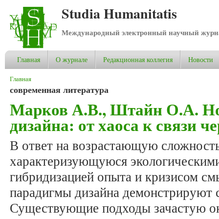
Studia Humanitatis
Международный электронный научный журнал
Главная
О журнале
Редакционная коллегия
Новости
Вы здесь
Главная
современная литература
Марков А.В., Штайн О.А. Н
дизайна: от хаоса к связи ч
В ответ на возрастающую сложность
характеризующуюся экологическими
гибридизацией опыта и кризисом см
парадигмы дизайна демонстрируют 
Существующие подходы зачастую о