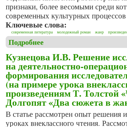
признаки, более весомыми среди ко
современных культурных процессов
Ключевые слова:
современная литература
молодежный роман
жанр
произведе
Подробнее
о Свиридюк Л.А. Молодежный роман как особая 
Кузнецова И.В. Решение исс
на деятельностно-операцио
формирования исследовате
(на примере урока внекласс
произведениям Т. Толстой «
Долгопят «Два сюжета в жа
В статье рассмотрен опыт решения и
уроках внеклассного чтения. Рассмо