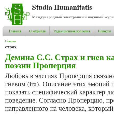
Studia Humanitatis
Международный электронный научный журнал
Главная
О журнале
Редакционная коллегия
Новости
Вы здесь
Главная
страх
Демина С.С. Страх и гнев к
поэзии Проперция
Любовь в элегиях Проперция связана 
гневом (ira). Описание этих эмоций
показать специфический характер лю
поведение. Согласно Проперцию, про
направленного на человека, который