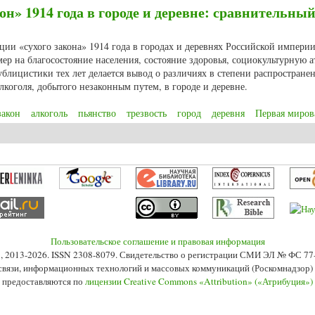
н» 1914 года в городе и деревне: сравнительны
ции «сухого закона» 1914 года в городах и деревнях Российской империи
ер на благосостояние населения, состояние здоровья, социокультурную 
ублицистики тех лет делается вывод о различиях в степени распростране
лкоголя, добытого незаконным путем, в городе и деревне.
закон
алкоголь
пьянство
трезвость
город
деревня
Первая миров
н» 1914 года в городе и деревне: сравнительный анализ
Пользовательское соглашение и правовая информация
s», 2013-2026. ISSN 2308-8079. Свидетельство о регистрации СМИ ЭЛ № ФС 7
 связи, информационных технологий и массовых коммуникаций (Роскомнадзор) 2
 предоставляются по
лицензии Creative Commons «Attribution» («Атрибуция»)