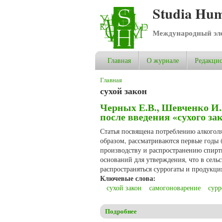
Studia Hum
Международный эле
Главная
О журнале
Редакцио
Вы здесь
Главная
сухой закон
Черных Е.В., Шевченко И.
после введения «сухого зак
Статья посвящена потреблению алкоголя
образом, рассматриваются первые годы
производству и распространению спиртн
оснований для утверждения, что в сель
распространяться суррогаты и продукци
Ключевые слова:
сухой закон
самогоноварение
сурр
Подробнее
о Черных Е.В., Шевченко И.А