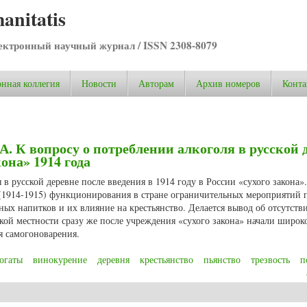
anitatis
ктронный научный журнал / ISSN 2308-8079
нная коллегия
Новости
Авторам
Архив номеров
Конта
А. К вопросу о потреблении алкоголя в русской 
она» 1914 года
 в русской деревне после введения в 1914 году в России «сухого закона»
 (1914-1915) функционирования в стране ограничительных мероприятий 
ых напитков и их влияние на крестьянство. Делается вывод об отсутств
ской местности сразу же после учреждения «сухого закона» начали широк
я самогоноварения.
огаты
винокурение
деревня
крестьянство
пьянство
трезвость
п
. К вопросу о потреблении алкоголя в русской деревне после введения «сух