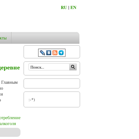
RU
|
EN
кты
Форма поиска
деревне
. Главным
по
ии
:-*)
о
отребление
алкоголя
ого закона» 1914 года