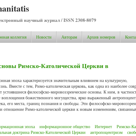
anitatis
ктронный научный журнал / ISSN 2308-8079
нная коллегия
Новости
Авторам
Архив номеров
Конта
сновы Римско-Католической Церкви в
ная эпоха характеризуется значительным влиянием на культурную,
нь. Вместе с тем, Римо-католическая церковь, как одна из наиболее со
т устоявшиеся философско-мировоззренческие основы. К ним, в частнос
тве воплощения божественного могущества, ярко выраженный антропоцен
ека, его места, границ познания и свободы. Эти философско-мировоззре
т и отношение Римо-католической церкви к новым изменениям, связанны
ормационная эпоха
информационное общество
Интернет
Римско-Ка
альная доктрина Римско-Католической Церкви
антропоцентризм
своб