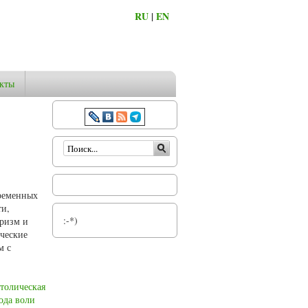
RU
|
EN
кты
Форма поиска
временных
ти,
:-*)
тризм и
нческие
м с
толическая
ода воли