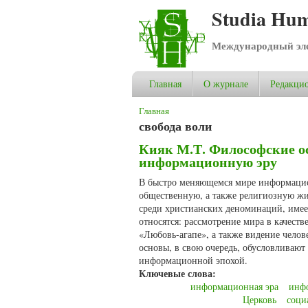
Studia Hum
Международный эле
Главная
О журнале
Редакцио
Вы здесь
Главная
свобода воли
Кияк М.Т. Философские о
информационную эру
В быстро меняющемся мире информацион
общественную, а также религиозную жиз
среди христианских деноминаций, имее
относятся: рассмотрение мира в качес
«Любовь-агапе», а также видение челов
основы, в свою очередь, обусловливаю
информационной эпохой.
Ключевые слова:
информационная эра
инф
Церковь
соци