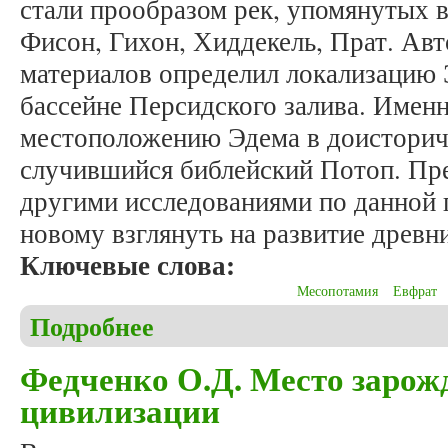
стали прообразом рек, упомянутых в
Фисон, Гихон, Хиддекель, Прат. Авт
материалов определил локализацию 
бассейне Персидского залива. Именн
местоположению Эдема в доисториче
случившийся библейский Потоп. Пре
другими исследованиями по данной 
новому взглянуть на развитие древн
Ключевые слова:
Месопотамия
Евфрат
Подробнее
о Федченко О.Д. Побережье Персидского залива 
Федченко О.Д. Место заро
цивилизации