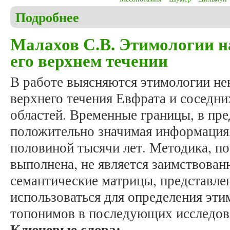
Подробнее
о Федченко О.Д. Место зарождения шумерской ц
Малахов С.В. Этимологии н
его верхнем течении
В работе выясняются этимологии н
верхнего течения Евфрата и соседни
областей. Временные границы, в пр
положительно значимая информация,
половиной тысячи лет. Методика, по
выполнена, не является заимствован
семантические матрицы, представлен
использоваться для определения эт
топонимов в последующих исследов
Ключевые слова: