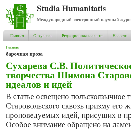
Studia Humanitatis
Международный электронный научный журнал
Главная
О журнале
Редакционная коллегия
Новости
Вы здесь
Главная
барочная проза
Сухарева С.В. Политическо
творчества Шимона Старово
идеалов и идей
В статье освещено польскоязычное
Старовольского сквозь призму его 
проповедуемых идей, присущих в пр
Особое внимание обращено на ламе