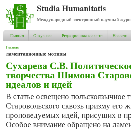
Studia Humanitatis
Международный электронный научный журнал
Главная
О журнале
Редакционная коллегия
Новости
Вы здесь
Главная
ламентационные мотивы
Сухарева С.В. Политическо
творчества Шимона Старово
идеалов и идей
В статье освещено польскоязычное
Старовольского сквозь призму его 
проповедуемых идей, присущих в пр
Особое внимание обращено на ламе