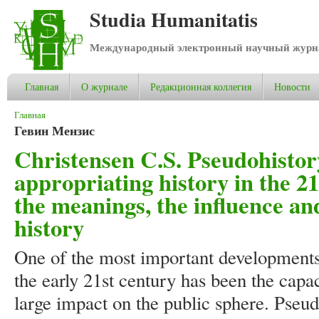
Studia Humanitatis
Международный электронный научный журнал
Главная
О журнале
Редакционная коллегия
Новости
Вы здесь
Главная
Гевин Мензис
Christensen C.S. Pseudohistor
appropriating history in the 21
the meanings, the influence a
history
One of the most important developments 
the early 21st century has been the capa
large impact on the public sphere. Pseu