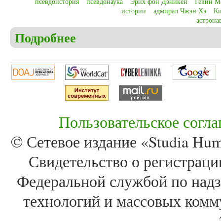
псевдоистория
псевдонаука
Эрих фон Дэникен
Гевин М
истории
адмирал Чжэн Хэ
Ки
астрона
Подробнее
о Christensen C.S. Pseudohistory or pseudoscience an
communication of history
Пользовательское согл
© Сетевое издание «Studia Huma
Свидетельство о регистра
Федеральной службой по надз
технологий и массовых комм