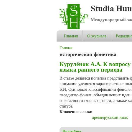
Studia Hum
Международный эле
Главная
О журнале
Редакцио
Вы здесь
Главная
историческая фонетика
Курулёнок А.А. К вопросу
языка раннего периода
В статье делается попытка представить
внимание уделяется характеристике под
Б.И. Осиповым классификации фонологи
парадигмо-фонем, объединяющих идеи 
сочетаемости гласных фонем, а также х
статусе.
Ключевые слова:
древнерусский язык
Подробнее
о Курулёнок А.А. К вопросу