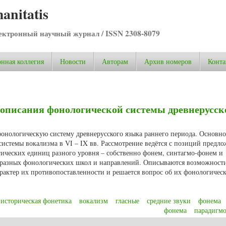
anitatis
ктронный научный журнал / ISSN 2308-8079
нная коллегия
Новости
Авторам
Архив номеров
Конта
 описания фонологической системы древнерусск
 фонологическую систему древнерусского языка раннего периода. Основно
системы вокализма в VI – IX вв. Рассмотрение ведётся с позиций предл
ческих единиц разного уровня – собственно фонем, синтагмо-фонем и
разных фонологических школ и направлений. Описываются возможност
арактер их противопоставленности и решается вопрос об их фонологичес
историческая фонетика
вокализм
гласные
средние звуки
фонема
фонема
парадигм
 описания фонологической системы древнерусского языка раннего периода