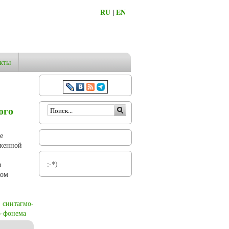
RU
|
EN
кты
Форма поиска
ого
е
оженной
:-*)
и
ком
синтагмо-
о-фонема