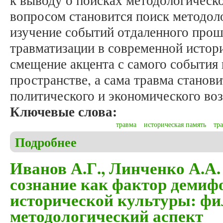
к выводу о поисках методологическ
вопросом становится поиск методол
изучение событий отдаленного прош
травматизации в современной истор
смещение акцента с самого события 
пространстве, а сама травма станов
политического и экономического воз
Ключевые слова:
травма
историческая память
тр
Подробнее
о Аникин Д.А. Травматизация прошлого: методол
Иванов А.Г., Линченко А.А.
сознание как фактор демиф
исторической культуры: фи
методологический аспект