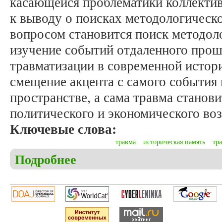
касающейся проблематики коллектив
к выводу о поисках методологическ
вопросом становится поиск методол
изучение событий отдаленного прош
травматизации в современной истор
смещение акцента с самого события 
пространстве, а сама травма станов
политического и экономического воз
Ключевые слова:
травма
историческая память
тр
Подробнее
о Аникин Д.А. Травматизация прошлого: методол