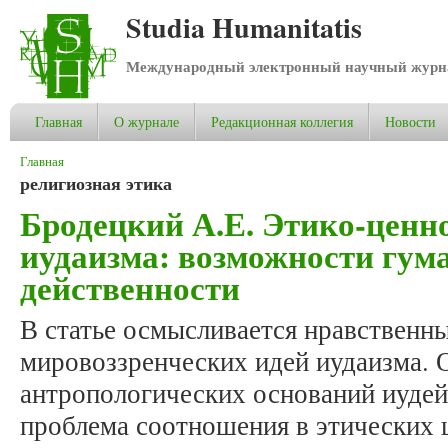
Studia Humanitatis
Международный электронный научный журнал
Главная
О журнале
Редакционная коллегия
Новости
Вы здесь
Главная
религиозная этика
Бродецкий А.Е. Этико-цен
иудаизма: возможности гум
действенности
В статье осмысливается нравственн
мировоззренческих идей иудаизма. 
антропологических оснований иудей
проблема соотношения в этических 