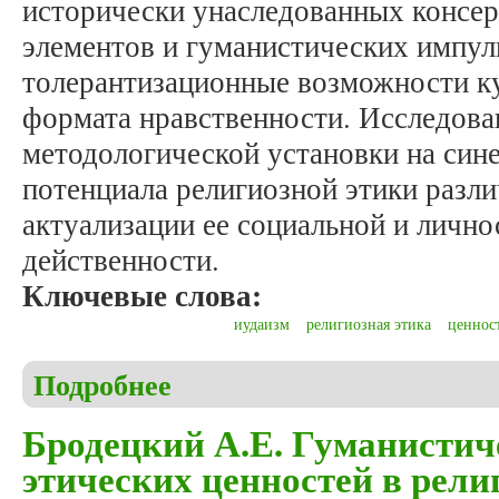
исторически унаследованных консе
элементов и гуманистических импул
толерантизационные возможности ку
формата нравственности. Исследова
методологической установки на син
потенциала религиозной этики разл
актуализации ее социальной и личн
действенности.
Ключевые слова:
иудаизм
религиозная этика
ценнос
Подробнее
о Бродецкий А.Е. Этико-ценностные маркеры иуд
Бродецкий А.Е. Гуманистич
этических ценностей в рели