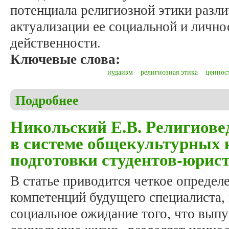
потенциала религиозной этики разл
актуализации ее социальной и личн
действенности.
Ключевые слова:
иудаизм
религиозная этика
ценнос
Подробнее
о Бродецкий А.Е. Этико-ценностные маркеры иуд
Никольский Е.В. Религиове
в системе общекультурных
подготовки студентов-юрис
В статье приводится четкое опреде
компетенций будущего специалиста,
социальное ожидание того, что выпус