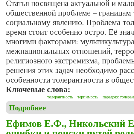
Статья посвящена актуальной и мал
общественной проблеме – границам 
социальному явлению. Проблема тол
время стоит особенно остро. Её зна
многими факторами: мультикультура
межнациональных отношений, терро
религиозного экстремизма, проблемы
решения этих задач необходимо рас
особенности толерантности в общес
Ключевые слова:
толерантность
терпимость
парадокс толера
Подробнее
о Степаненко С.И., Сургова С.Ю. Границы толера
Ефимов Е.Ф., Никольский Е.
ошибки и поиски путей рел