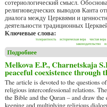
сотериологический смысл. Обоснов
религиоведческих выводов Канта от
диалога между Церквями и ценност
деятельности традиционных Церкве
Ключевые слова:
толерантность
историческая вера
чистая вера
законодательство
и
Подробнее
о Горохолинская И.В. Концепция «Всеобщей Цер
Богу как уважение к другому
Melkova E.P., Charnetskaja S.
peaceful coexistence through 
The article is devoted to the questions of
religious interconfessional relations. The
the Bible and the Quran – and draw the c
keeping and multiplying religious dialog