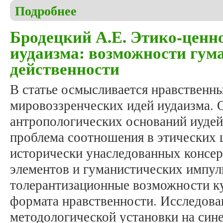
Подробнее
о Ефимов Е.Ф., Никольский Е.В. Трудности, оши
Бродецкий А.Е. Этико-цен
иудаизма: возможности гум
действенности
В статье осмысливается нравственн
мировоззренческих идей иудаизма. 
антропологических оснований иудей
проблема соотношения в этических 
исторически унаследованных консе
элементов и гуманистических импул
толерантизационные возможности ку
формата нравственности. Исследова
методологической установки на син