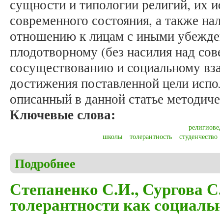
сущности и типологии религий, их и
современного состояния, а также на
отношению к лицам с иными убежде
плодотворному (без насилия над сов
сосуществованию и социальному вз
достижения поставленной цели испо
описанный в данной статье методич
Ключевые слова:
религиове
школы
толерантность
студенчество
Подробнее
о Ефимов В.Ф., Никольский Е.В. Методы, формы 
Степаненко С.И., Сургова 
толерантности как социаль