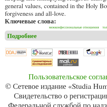
general values, contained in the Holy Boo
forgiveness and all-love.
Ключевые слова:
межконфессиональные отношения
то
Подробнее
о Melkova E.P., Charnetskaja S.K. To the tolerance 
Пользовательское согл
© Сетевое издание «Studia Huma
Свидетельство о регистра
Федеральной службой по надз