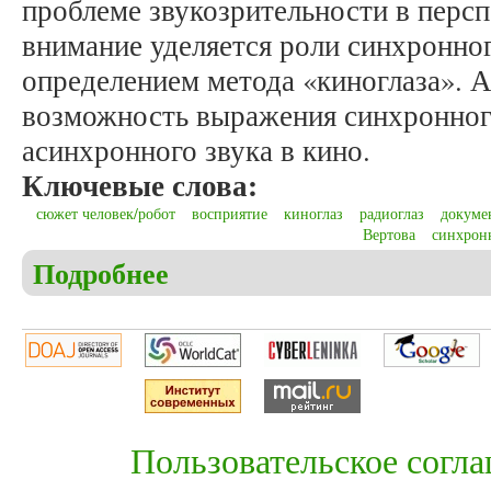
проблеме звукозрительности в перс
внимание уделяется роли синхронного
определением метода «киноглаза». 
возможность выражения синхронного
асинхронного звука в кино.
Ключевые слова:
сюжет человек/робот
восприятие
киноглаз
радиоглаз
докуме
Вертова
синхрон
Подробнее
о Лапиня К.И. Человек несовершенный: кино Дзи
Пользовательское согл