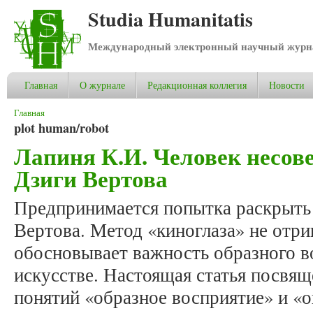
Studia Humanitatis
Международный электронный научный журнал
Главная
О журнале
Редакционная коллегия
Новости
Вы здесь
Главная
plot human/robot
Лапиня К.И. Человек несо
Дзиги Вертова
Предпринимается попытка раскрыть 
Вертова. Метод «киноглаза» не отриц
обосновывает важность образного в
искусстве. Настоящая статья посвя
понятий «образное восприятие» и «