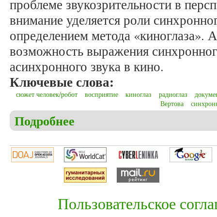
проблеме звукозрительности в перс
внимание уделяется роли синхронного
определением метода «киноглаза». 
возможность выражения синхронного
асинхронного звука в кино.
Ключевые слова:
сюжет человек/робот
восприятие
киноглаз
радиоглаз
докуме
Вертова
синхрон
Подробнее
о Лапиня К.И. Человек несовершенный: кино Дзи
Пользовательское согл