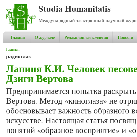
Studia Humanitatis
Международный электронный научный журнал
Главная
О журнале
Редакционная коллегия
Новости
Вы здесь
Главная
радиоглаз
Лапиня К.И. Человек несо
Дзиги Вертова
Предпринимается попытка раскрыть 
Вертова. Метод «киноглаза» не отриц
обосновывает важность образного в
искусстве. Настоящая статья посвя
понятий «образное восприятие» и «