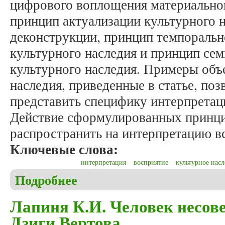
цифрового воплощения материальног
принцип актуализации культурного 
деконструкции, принцип темпоральн
культурного наследия и принцип се
культурного наследия. Примеры объ
наследия, приведенные в статье, по
представить специфику интерпретац
Действие сформулированных принц
распространить на интерпретацию вс
Ключевые слова:
интерпретация
восприятие
культурное насл
Подробнее
о Пиляк С.А. К вопросу о формировании ряда пр
Лапиня К.И. Человек несо
Дзиги Вертова