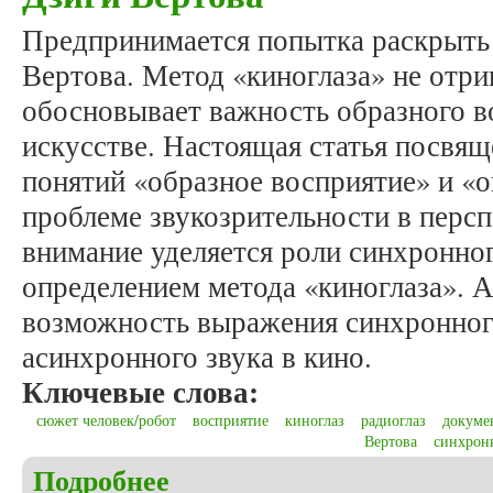
Предпринимается попытка раскрыть 
Вертова. Метод «киноглаза» не отриц
обосновывает важность образного в
искусстве. Настоящая статья посвя
понятий «образное восприятие» и «
проблеме звукозрительности в перс
внимание уделяется роли синхронного
определением метода «киноглаза». 
возможность выражения синхронного
асинхронного звука в кино.
Ключевые слова:
сюжет человек/робот
восприятие
киноглаз
радиоглаз
докуме
Вертова
синхрон
Подробнее
о Лапиня К.И. Человек несовершенный: кино Дзи