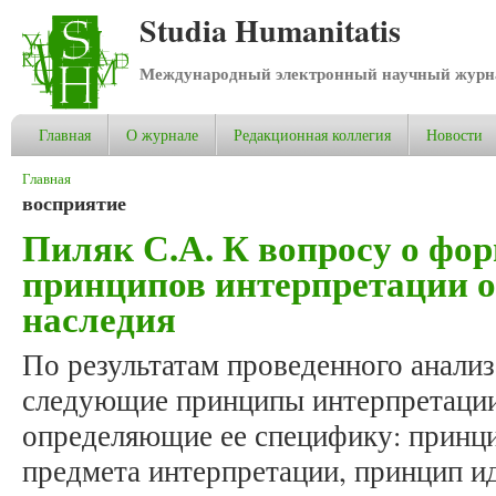
Studia Humanitatis
Международный электронный научный журнал
Главная
О журнале
Редакционная коллегия
Новости
Вы здесь
Главная
восприятие
Пиляк С.А. К вопросу о фо
принципов интерпретации о
наследия
По результатам проведенного анали
следующие принципы интерпретации 
определяющие ее специфику: принц
предмета интерпретации, принцип и