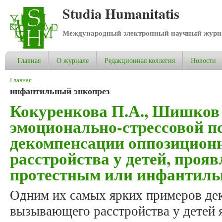
Studia Humanitatis
Международный электронный научный журнал
Главная
О журнале
Редакционная коллегия
Новости
Вы здесь
Главная
инфантильный энкопрез
Кокуренкова П.А., Шишков
эмоционально-стрессовой п
декомпенсации оппозицио
расстройства у детей, про
протестным или инфантиль
Одним их самых ярких примеров де
вызывающего расстройства у детей я