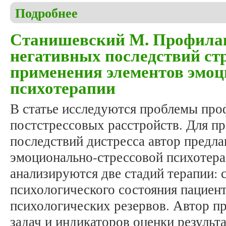
Подробнее
о Кокуренкова П.А., Шишков В.В. Применение э
расстройства у детей, проявляющейся протестн
Станишевский М. Профилак
негативных последствий ст
применения элементов эмоц
психотерапии
В статье исследуются проблемы про
постстрессовых расстройств. Для п
последствий дистресса автор предла
эмоционально-стрессовой психотера
анализируются две стадий терапии: 
психологического состояния пациент
психологических резервов. Автор п
задач и индикаторов оценки результ