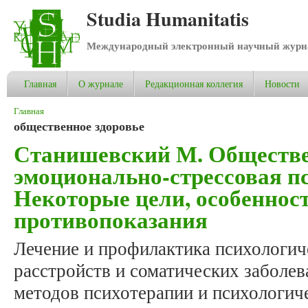
Studia Humanitatis
Международный электронный научный журнал
Главная
О журнале
Редакционная коллегия
Новости
Вы здесь
Главная
общественное здоровье
Станишевский М. Обществе
эмоционально-стрессовая п
Некоторые цели, особеннос
противопоказания
Лечение и профилактика психологич
расстройств и соматических заболев
методов психотерапии и психологич