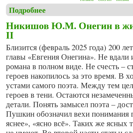
Подробнее
о Никишов Ю.М. Татьяна в жизни Онегина. Часть
Никишов Ю.М. Онегин в жи
II
Близится (февраль 2025 года) 200 ле
главы «Евгения Онегина». Не вдали 
романа в полном виде. Не счесть – 
героев накопилось за это время. В х
устами самого поэта. Между тем цел
героев в тени. Остаются незамечен
детали. Понять замысел поэта – дост
Пушкин обозначил вехи понимания г
яснее», «ясно всё». Таких же ясных 
не имеют. Во второй части статьи с