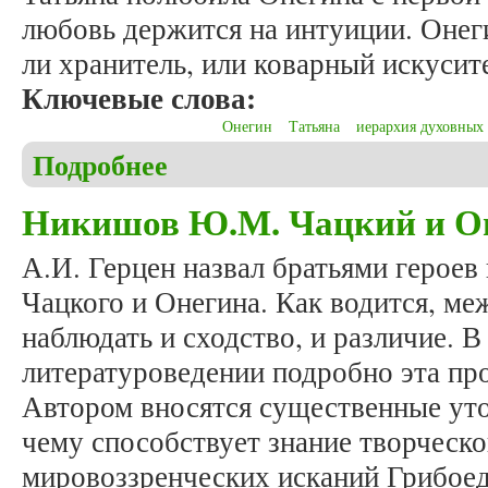
любовь держится на интуиции. Онеги
ли хранитель, или коварный искусит
Ключевые слова:
Онегин
Татьяна
иерархия духовных
Подробнее
о Никишов Ю.М. Онегин в жизни Татьяны. Часть
Никишов Ю.М. Чацкий и Оне
А.И. Герцен назвал братьями героев
Чацкого и Онегина. Как водится, м
наблюдать и сходство, и различие. 
литературоведении подробно эта про
Автором вносятся существенные уто
чему способствует знание творческо
мировоззренческих исканий Грибое