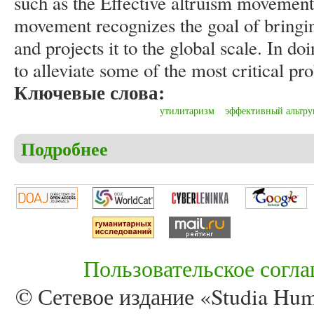
such as the Effective altruism movement.
movement recognizes the goal of bringin
and projects it to the global scale. In do
to alleviate some of the most critical p
Ключевые слова:
утилитаризм
эффективный альтру
Подробнее
о Beshenich C. Utilitarianism: its history and mod
Пользовательское согл
© Сетевое издание «Studia Huma