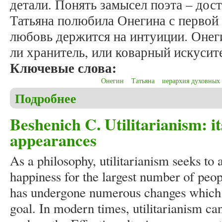
детали. Понять замысел поэта – дост
Татьяна полюбила Онегина с первой 
любовь держится на интуиции. Онеги
ли хранитель, или коварный искусит
Ключевые слова:
Онегин
Татьяна
иерархия духовных
Подробнее
о Никишов Ю.М. Онегин в жизни Татьяны. Часть
Beshenich C. Utilitarianism: i
appearances
As a philosophy, utilitarianism seeks to 
happiness for the largest number of peopl
has undergone numerous changes which h
goal. In modern times, utilitarianism ca