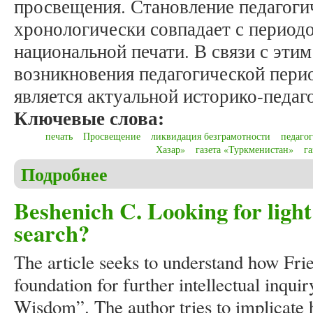
просвещения. Становление педагоги
хронологически совпадает с период
национальной печати. В связи с эти
возникновения педагогической пери
является актуальной историко-педаг
Ключевые слова:
печать
Просвещение
ликвидация безграмотности
педаго
Хазар»
газета «Туркменистан»
г
Подробнее
о Чарыяров К.Х. Из истории становления педагог
Beshenich C. Looking for light
search?
The article seeks to understand how Frie
foundation for further intellectual inqui
Wisdom”. The author tries to implicate