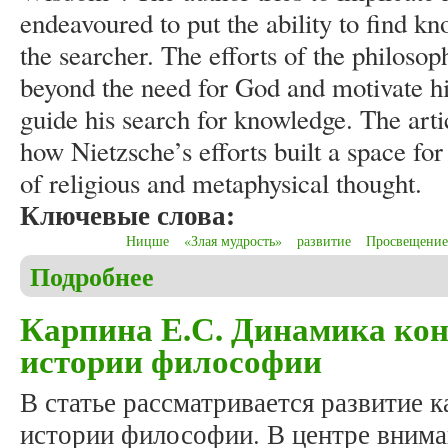
endeavoured to put the ability to find kn
the searcher. The efforts of the philoso
beyond the need for God and motivate hi
guide his search for knowledge. The arti
how Nietzsche’s efforts built a space fo
of religious and metaphysical thought.
Ключевые слова:
Ницше
«Злая мудрость»
развитие
Просвещение
Подробнее
о Beshenich C. Looking for light: an enlightened se
Карпина Е.С. Динамика кон
истории философии
В статье рассматривается развитие к
истории философии. В центре вниман