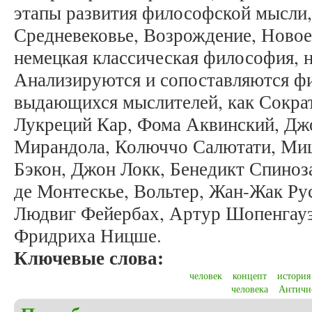
этапы развития философской мысли,
Средневековье, Возрождение, Новое
немецкая классическая философия, 
Анализируются и сопоставляются ф
выдающихся мыслителей, как Сократ
Лукреций Кар, Фома Аквинский, Дж
Мирандола, Колюччо Салютати, Миш
Бэкон, Джон Локк, Бенедикт Спиноз
де Монтескье, Вольтер, Жан-Жак Ру
Людвиг Фейербах, Артур Шопенгауэ
Фридриха Ницше.
Ключевые слова:
человек
концепт
история
человека
Античн
о Карпина Е.С. Динамика концепта «Человек» в 