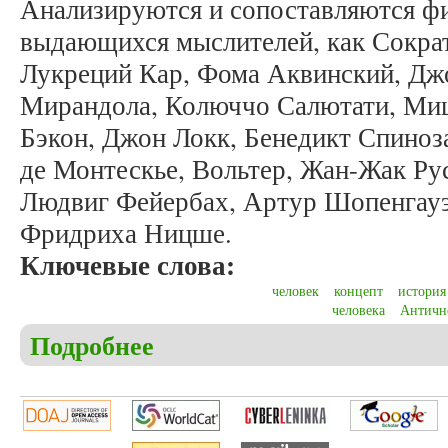
Анализируются и сопоставляются ф
выдающихся мыслителей, как Сократ
Лукреций Кар, Фома Аквинский, Дж
Мирандола, Колюччо Салютати, Миш
Бэкон, Джон Локк, Бенедикт Спиноз
де Монтескье, Вольтер, Жан-Жак Ру
Людвиг Фейербах, Артур Шопенгауэ
Фридриха Ницше.
Ключевые слова:
человек
концепт
история
человека
Античн
Подробнее
о Карпина Е.С. Динамика концепта «Человек» в 